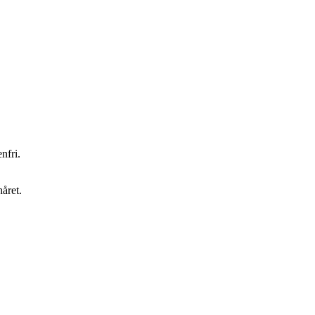
nfri.
året.