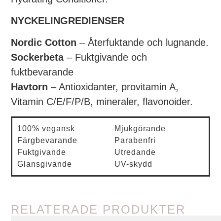
NYCKELINGREDIENSER
Nordic Cotton
– Återfuktande och lugnande.
Sockerbeta
– Fuktgivande och
fuktbevarande
Havtorn
– Antioxidanter, provitamin A,
Vitamin C/E/F/P/B, mineraler, flavonoider.
100% vegansk
Mjukgörande
Färgbevarande
Parabenfri
Fuktgivande
Utredande
Glansgivande
UV-skydd
RELATERADE PRODUKTER