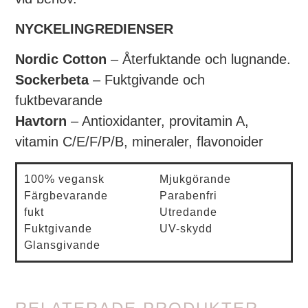
NYCKELINGREDIENSER
Nordic Cotton
– Återfuktande och lugnande.
Sockerbeta
– Fuktgivande och
fuktbevarande
Havtorn
– Antioxidanter, provitamin A,
vitamin C/E/F/P/B, mineraler, flavonoider
100% vegansk
Mjukgörande
Färgbevarande
Parabenfri
fukt
Utredande
Fuktgivande
UV-skydd
Glansgivande