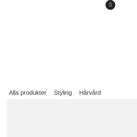
Våra produkter
disp® erbjuder naturliga & veganska kvalitetsprodukter
inom hårvård & styling. Alla produkter är utvecklade samt
producerade i Sverige.
Alla produkter
Styling
Hårvård